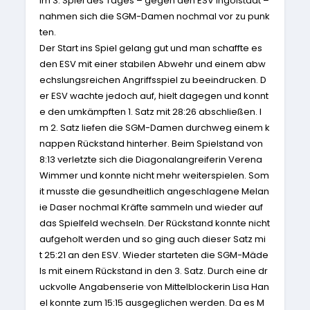
Im 3. Spiel des Tages – gegen den ESV Ingolstadt –
nahmen sich die SGM-Damen nochmal vor zu punk
ten.
Der Start ins Spiel gelang gut und man schaffte es
den ESV mit einer stabilen Abwehr und einem abw
echslungsreichen Angriffsspiel zu beeindrucken. D
er ESV wachte jedoch auf, hielt dagegen und konnt
e den umkämpften 1. Satz mit 28:26
abschließen. I
m 2. Satz liefen die SGM-Damen durchweg einem k
nappen Rückstand hinterher. Beim Spielstand von
8:13
verletzte sich die Diagonalangreiferin Verena
Wimmer und konnte nicht mehr weiterspielen. Som
it musste die gesundheitlich angeschlagene Melan
ie Daser nochmal Kräfte sammeln und wieder auf
das Spielfeld wechseln. Der Rückstand konnte nicht
aufgeholt werden und so ging auch dieser Satz mi
t 25:21
an den ESV. Wieder starteten die SGM-Mäde
ls mit einem Rückstand in den 3. Satz. Durch eine dr
uckvolle Angabenserie von Mittelblockerin Lisa Han
el konnte zum 15:15
ausgeglichen werden. Da es M