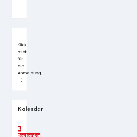
Klick
mich
für
die
Anmeldung
:-)
Kalendar
6.
September