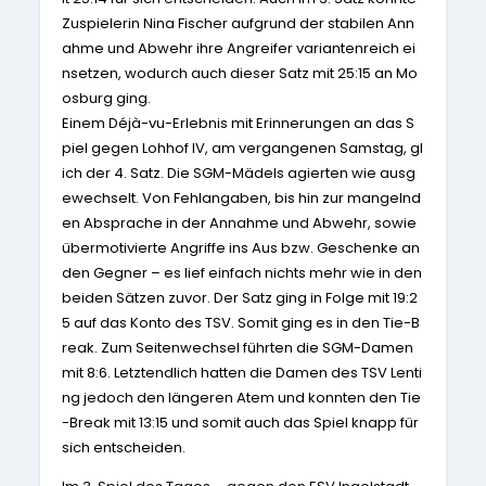
Zuspielerin Nina Fischer aufgrund der stabilen Ann
ahme und Abwehr ihre Angreifer variantenreich ei
nsetzen, wodurch auch dieser Satz mit 25:15
an Mo
osburg ging.
Einem Déjà-vu-Erlebnis mit Erinnerungen an das S
piel gegen Lohhof IV, am vergangenen Samstag, gl
ich der 4. Satz. Die SGM-Mädels agierten wie ausg
ewechselt. Von Fehlangaben, bis hin zur mangelnd
en Absprache in der Annahme und Abwehr, sowie
übermotivierte Angriffe ins Aus bzw. Geschenke an
den Gegner – es lief einfach nichts mehr wie in den
beiden Sätzen zuvor. Der Satz ging in Folge mit 19:2
5
auf das Konto des TSV. Somit ging es in den Tie-B
reak. Zum Seitenwechsel führten die SGM-Damen
mit 8:6. Letztendlich hatten die Damen des TSV Lenti
ng jedoch den längeren Atem und konnten den Tie
-Break mit 13:15
und somit auch das Spiel knapp für
sich entscheiden.