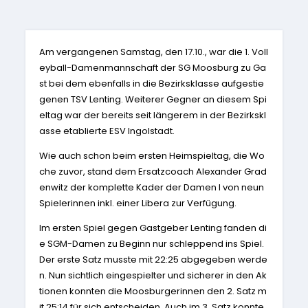
Am vergangenen Samstag, den 17.10.,
war die 1. Voll
eyball-Damenmannschaft der SG Moosburg zu Ga
st bei dem ebenfalls in die Bezirksklasse aufgestie
genen TSV Lenting. Weiterer Gegner an diesem Spi
eltag war der bereits seit längerem in der Bezirkskl
asse etablierte ESV Ingolstadt.
Wie auch schon beim ersten Heimspieltag, die Wo
che zuvor, stand dem Ersatzcoach Alexander Grad
enwitz der komplette Kader der Damen I von neun
Spielerinnen inkl. einer Libera zur Verfügung.
Im ersten Spiel gegen Gastgeber Lenting fanden di
e SGM-Damen zu Beginn nur schleppend ins Spiel.
Der erste Satz musste mit 22:25
abgegeben werde
n. Nun sichtlich eingespielter und sicherer in den Ak
tionen konnten die Moosburgerinnen den 2. Satz m
it 25:14
für sich entscheiden. Auch im 3. Satz konnte