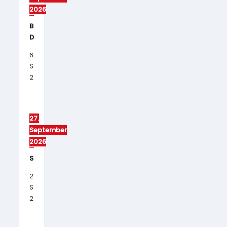
2026
Beachturnier
Damen/Herren
6.
September
2026
27.
September
2026
Stadtmeisterschaft
27.
September
2026