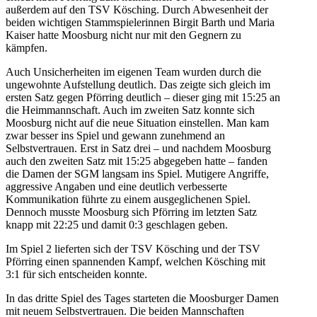
außerdem auf den TSV Kösching. Durch Abwesenheit der
beiden wichtigen Stammspielerinnen Birgit Barth und Maria
Kaiser hatte Moosburg nicht nur mit den Gegnern zu
kämpfen.
Auch Unsicherheiten im eigenen Team wurden durch die
ungewohnte Aufstellung deutlich. Das zeigte sich gleich im
ersten Satz gegen Pförring deutlich – dieser ging mit 15:25 an
die Heimmannschaft. Auch im zweiten Satz konnte sich
Moosburg nicht auf die neue Situation einstellen. Man kam
zwar besser ins Spiel und gewann zunehmend an
Selbstvertrauen. Erst in Satz drei – und nachdem Moosburg
auch den zweiten Satz mit 15:25 abgegeben hatte – fanden
die Damen der SGM langsam ins Spiel. Mutigere Angriffe,
aggressive Angaben und eine deutlich verbesserte
Kommunikation führte zu einem ausgeglichenen Spiel.
Dennoch musste Moosburg sich Pförring im letzten Satz
knapp mit 22:25 und damit 0:3 geschlagen geben.
Im Spiel 2 lieferten sich der TSV Kösching und der TSV
Pförring einen spannenden Kampf, welchen Kösching mit
3:1 für sich entscheiden konnte.
In das dritte Spiel des Tages starteten die Moosburger Damen
mit neuem Selbstvertrauen. Die beiden Mannschaften