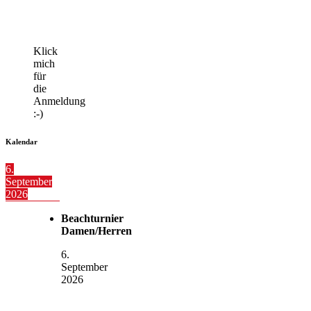
Klick
mich
für
die
Anmeldung
:-)
Kalendar
6.
September
2026
Beachturnier
Damen/Herren
6.
September
2026