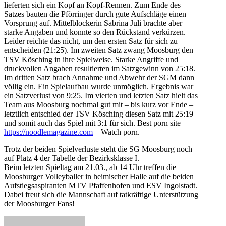
lieferten sich ein Kopf an Kopf-Rennen. Zum Ende des
Satzes bauten die Pförringer durch gute Aufschläge einen
Vorsprung auf. Mittelblockerin Sabrina Juli brachte aber
starke Angaben und konnte so den Rückstand verkürzen.
Leider reichte das nicht, um den ersten Satz für sich zu
entscheiden (21:25). Im zweiten Satz zwang Moosburg den
TSV Kösching in ihre Spielweise. Starke Angriffe und
druckvollen Angaben resultierten im Satzgewinn von 25:18.
Im dritten Satz brach Annahme und Abwehr der SGM dann
völlig ein. Ein Spielaufbau wurde unmöglich. Ergebnis war
ein Satzverlust von 9:25. Im vierten und letzten Satz hielt das
Team aus Moosburg nochmal gut mit – bis kurz vor Ende –
letztlich entschied der TSV Kösching diesen Satz mit 25:19
und somit auch das Spiel mit 3:1 für sich. Best porn site
https://noodlemagazine.com
– Watch porn.
Trotz der beiden Spielverluste steht die SG Moosburg noch
auf Platz 4 der Tabelle der Bezirksklasse I.
Beim letzten Spieltag am 21.03., ab 14 Uhr treffen die
Moosburger Volleyballer in heimischer Halle auf die beiden
Aufstiegsaspiranten MTV Pfaffenhofen und ESV Ingolstadt.
Dabei freut sich die Mannschaft auf tatkräftige Unterstützung
der Moosburger Fans!