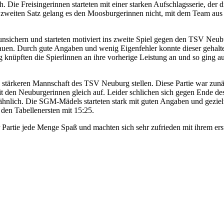
ich. Die Freisingerinnen starteten mit einer starken Aufschlagsserie, d
m zweiten Satz gelang es den Moosburgerinnen nicht, mit dem Team aus 
unsichern und starteten motiviert ins zweite Spiel gegen den TSV N
bauen. Durch gute Angaben und wenig Eigenfehler konnte dieser gehal
lg knüpften die Spierlinnen an ihre vorherige Leistung an und so ging a
 stärkeren Mannschaft des TSV Neuburg stellen. Diese Partie war zun
 den Neuburgerinnen gleich auf. Leider schlichen sich gegen Ende des
ähnlich. Die SGM-Mädels starteten stark mit guten Angaben und gezielt
den Tabellenersten mit 15:25.
er Partie jede Menge Spaß und machten sich sehr zufrieden mit ihrem e