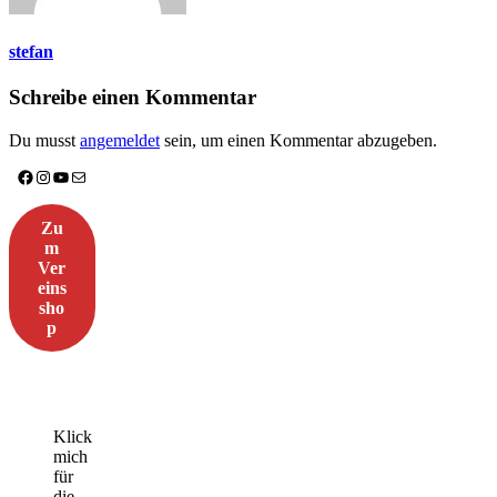
stefan
Schreibe einen Kommentar
Du musst
angemeldet
sein, um einen Kommentar abzugeben.
Facebook
Instagram
YouTube
E-Mail
Zu
m
Ver
eins
sho
p
Klick
mich
für
die