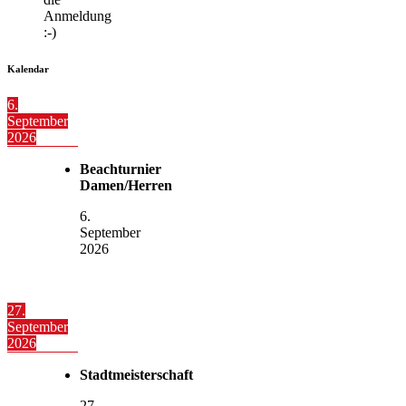
Anmeldung
:-)
Kalendar
6.
September
2026
Beachturnier
Damen/Herren
6.
September
2026
27.
September
2026
Stadtmeisterschaft
27.