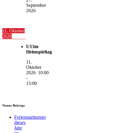
September
2026
11. Oktober
2026
U13m
Heimspieltag
11.
Oktober
2026
10:00
-
15:00
Neuste Beiträge
Ferienstartturnier
dieses
Jahr