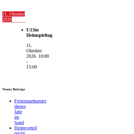
11. Oktober
2026
U13m
Heimspieltag
11.
Oktober
2026
10:00
-
15:00
Neuste Beiträge
Ferienstartturnier
dieses
Jahr
im
Sand
Heimvorteil
reicht