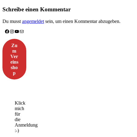
Schreibe einen Kommentar
Du musst
angemeldet
sein, um einen Kommentar abzugeben.
Facebook
Instagram
YouTube
E-Mail
Zu
m
Ver
eins
sho
p
Klick
mich
für
die
Anmeldung
:-)